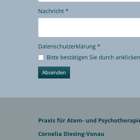
Nachricht
*
Datenschutzerklärung
*
Bitte bestätigen Sie durch anklicke
Absenden
Praxis für Atem- und Psychotherap
Cornelia Diesing-Vonau