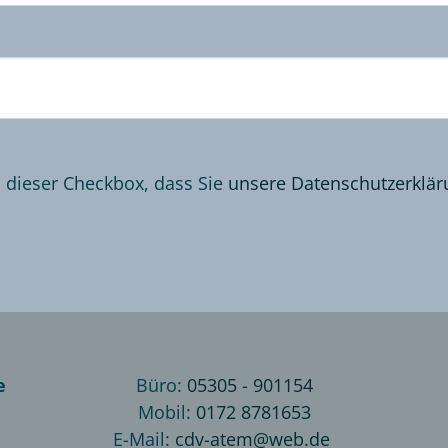
n dieser Checkbox, dass Sie
unsere Datenschutzerklär
ie
Büro:
05305 - 901154
Mobil:
0172 8781653
E-Mail:
cdv-atem@
web.de