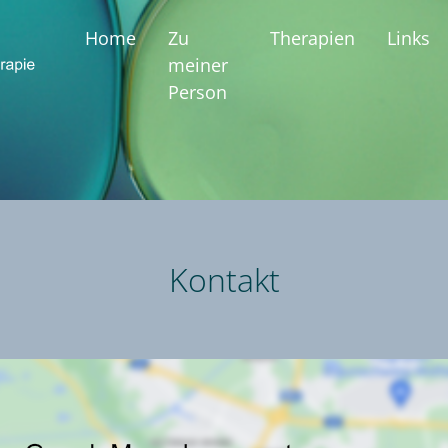
Home
Zu
Therapien
Links
meiner
Person
Kontakt